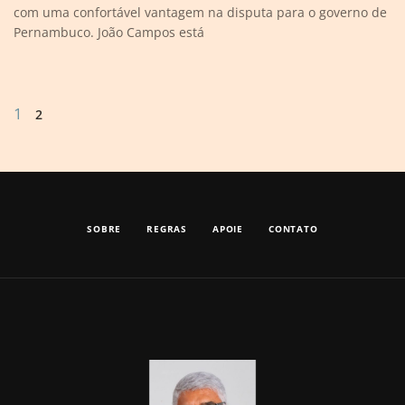
com uma confortável vantagem na disputa para o governo de
Pernambuco. João Campos está
1
2
SOBRE
REGRAS
APOIE
CONTATO