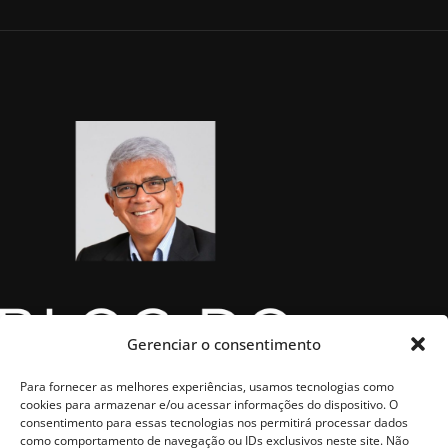
Gerenciar o consentimento
Para fornecer as melhores experiências, usamos tecnologias como
cookies para armazenar e/ou acessar informações do dispositivo. O
consentimento para essas tecnologias nos permitirá processar dados
como comportamento de navegação ou IDs exclusivos neste site. Não