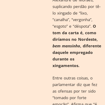
suplicando perdão por tê-
lo xingado de “lixo,
“canalha”, “vergonha”,
“esgoto” e “déspota”.
O
tom da carta é, como
diríamos no Nordeste,
bem mansinho
, diferente
daquele empregado
durante os
xingamentos.
Entre outras coisas, o
parlamentar diz que fez
as ofensas por ter sido
“tomado por forte
emoção”. Afirma que “é