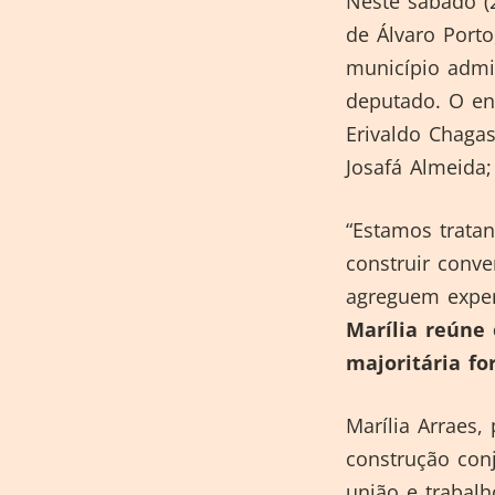
Neste sábado (2
de Álvaro Port
município admi
deputado. O enc
Erivaldo Chagas
Josafá Almeida;
“Estamos tratan
construir conv
agreguem experi
Marília reúne
majoritária fo
Marília Arraes
construção con
união e trabal