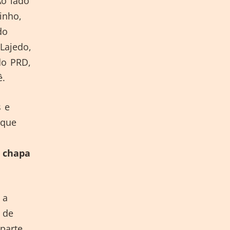
Ao lado
inho,
do
Lajedo,
do PRD,
ê.
s e
 que
a chapa
 a
 de
parte