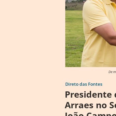
De mã
Direto das Fontes
Presidente 
Arraes no 
João Camp