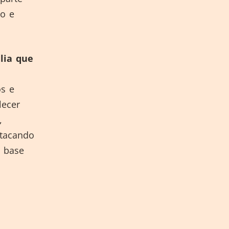
o e
alia que
os e
lecer
,
stacando
r base