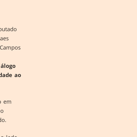
eputado
raes
o Campos
iálogo
idade ao
ão em
ho
do.