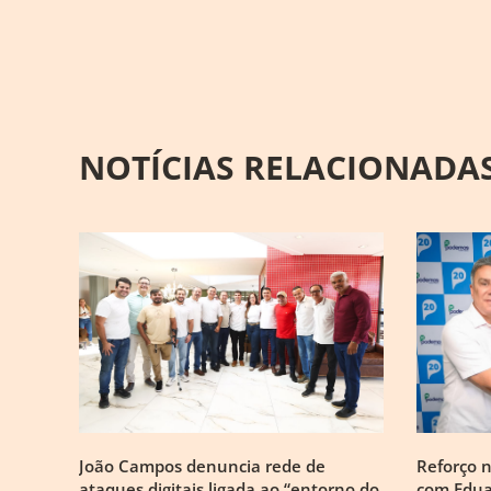
NOTÍCIAS RELACIONADA
João Campos denuncia rede de
Reforço 
ataques digitais ligada ao “entorno do
com Edua