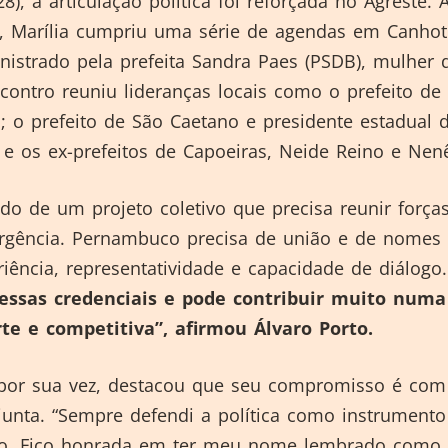
8), a articulação política foi reforçada no Agreste. 
o, Marília cumpriu uma série de agendas em Canhot
nistrado pela prefeita Sandra Paes (PSDB), mulher 
ontro reuniu lideranças locais como o prefeito de 
; o prefeito de São Caetano e presidente estadual 
 e os ex-prefeitos de Capoeiras, Neide Reino e Nen
do de um projeto coletivo que precisa reunir força
ergência. Pernambuco precisa de união e de nomes
ência, representatividade e capacidade de diálogo.
 essas credenciais e pode contribuir muito num
rte e competitiva”, afirmou Álvaro Porto.
, por sua vez, destacou que seu compromisso é com
junta. “Sempre defendi a política como instrumento
ho. Fico honrada em ter meu nome lembrado como 