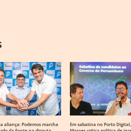
S
na aliança: Podemos marcha
Em sabatina no Porto Digital,
rdo da Fonte na disputa
Moraes critica política de inc