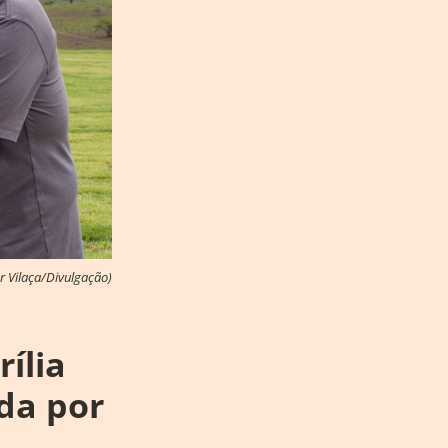
r Vilaça/Divulgação)
ília
da por