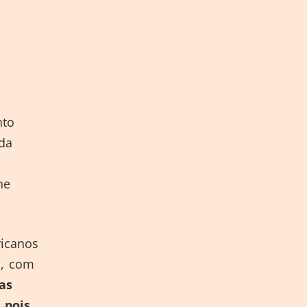
nto
da
e
ne
icanos
l, com
as
 pois