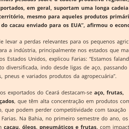
xportados, em geral, suportam uma longa cadeia
território, mesmo para aqueles produtos primári
 do cacau enviado para os EUA”, afirmou o econ
 levar a perdas relevantes para os pequenos agric
ra a indústria, principalmente nos estados que ma
s Estados Unidos, explicou Farias: “Estamos falan
 diversificada, indo desde ligas de aço, passando
, pneus e variados produtos da agropecuária”.
tos exportados do Ceará destacam-se
aço, frutas,
lçados
, que têm alta concentração em produtos com
, que podem perder competitividade com taxação
e Farias. Na Bahia, no primeiro semestre do ano, os
am
cacau, óleos, pneumáticos e frutas,
com impac