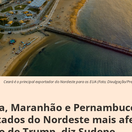
Ceará é o principal exportador do Nordeste para os EUA (Foto; Divulgação/Pref
ia, Maranhão e Pernambuc
tados do Nordeste mais af
ço de Trump, diz Sudene