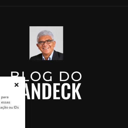
s para
a essas
ação ou IDs