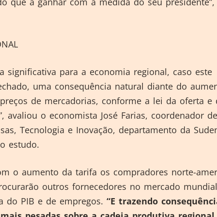
do que a ganhar com a medida do seu presidente”,
ONAL
 significativa para a economia regional, caso este
echado, uma consequência natural diante do aume
preços de mercadorias, conforme a lei da oferta e 
, avaliou o economista José Farias, coordenador d
isas, Tecnologia e Inovação, departamento da Sude
lo estudo.
om o aumento da tarifa os compradores norte-amer
rocurarão outros fornecedores no mercado mundia
da do PIB e de empregos.
“E trazendo consequênci
mais pesadas sobre a cadeia produtiva regional,