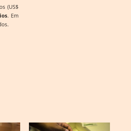
os (US$
ios
. Em
dos.