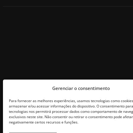
Gerenciar o consentimento
Para fornecer as melhores experiências, usamos tecnologias como cookie
armazenar e/ou acessar informações do dispositivo. O consentimento par
tecnologias nos permitirá processar dados como comportamento de naveg
exclusivos neste site. Não consentir ou retirar o consentimento pode afetar
negativamente certos recursos e funções.