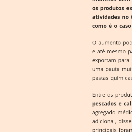
os produtos e
atividades no 
como é o caso
O aumento pode
e até mesmo pa
exportam para o
uma pauta muito
pastas químicas
Entre os produ
pescados e ca
agregado médio
adicional, diss
principais for