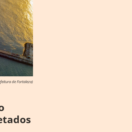
eitura de Fortaleza)
o
etados