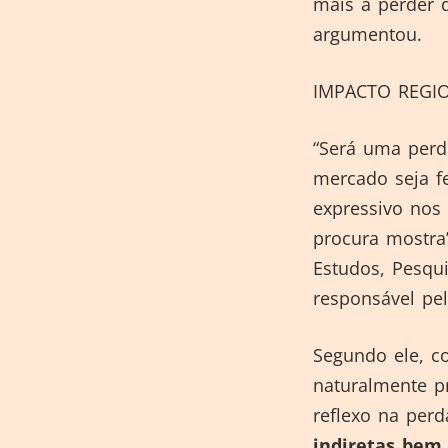
mais a perder 
argumentou.
IMPACTO REGI
“Será uma perda
mercado seja f
expressivo nos 
procura mostra”
Estudos, Pesqu
responsável pe
Segundo ele, c
naturalmente p
reflexo na per
indiretas bem 