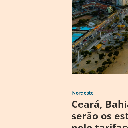
Nordeste
Ceará, Bah
serão os es
pelo tarifa