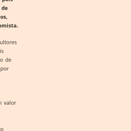
 de
os,
omista.
ultores
is
do de
 por
 valor
to