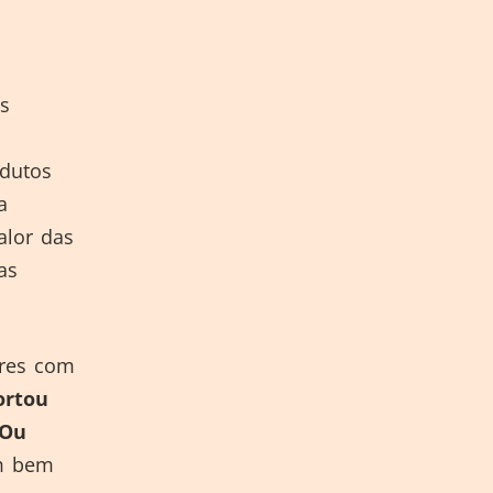
s
odutos
a
valor das
as
ores com
ortou
 Ou
êm bem