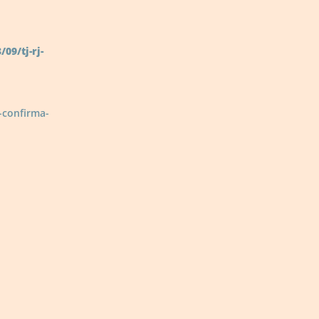
09/tj-rj-
-confirma-