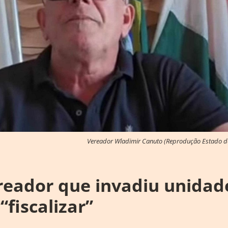
Vereador Wladimir Canuto (Reprodução Estado d
reador que invadiu unidad
“fiscalizar”