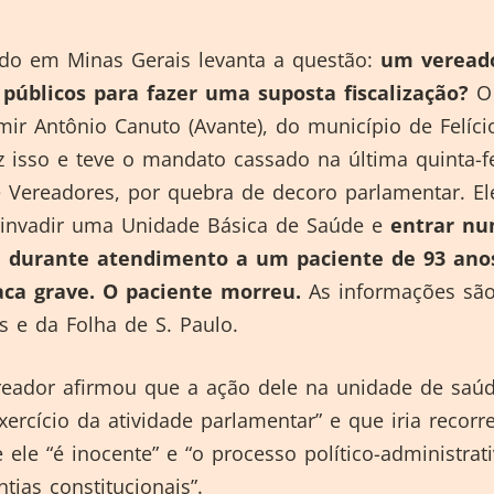
do em Minas Gerais levanta a questão:
um veread
 públicos para fazer uma suposta fiscalização?
O
ir Antônio Canuto (Avante), do município de Felíci
z isso e teve o mandato cassado na última quinta-fe
 Vereadores, por quebra de decoro parlamentar. El
 invadir uma Unidade Básica de Saúde e
entrar nu
 durante atendimento a um paciente de 93 ano
aca grave. O paciente morreu.
As informações sã
s e da Folha de S. Paulo.
reador afirmou que a ação dele na unidade de saúd
xercício da atividade parlamentar” e que iria recorr
 ele “é inocente” e “o processo político-administrat
ntias constitucionais”.