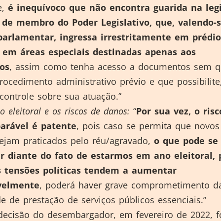
e,
é inequívoco que não encontra guarida na leg
 de membro do Poder Legislativo, que, valendo-
arlamentar, ingressa irrestritamente em prédio
e em áreas especiais destinadas apenas aos
os
, assim como tenha acesso a documentos sem q
rocedimento administrativo prévio e que possibilite
ontrole sobre sua atuação.”
o eleitoral e os riscos de danos:
“
Por sua vez, o risc
parável é patente
, pois caso se permita que novos
sejam praticados pelo réu/agravado,
o que pode se
ar diante do fato de estarmos em ano eleitoral, 
 tensões políticas tendem a aumentar
velmente
, poderá haver grave comprometimento d
de de prestação de serviços públicos essenciais.”
 desembargador, em fevereiro de 2022, f