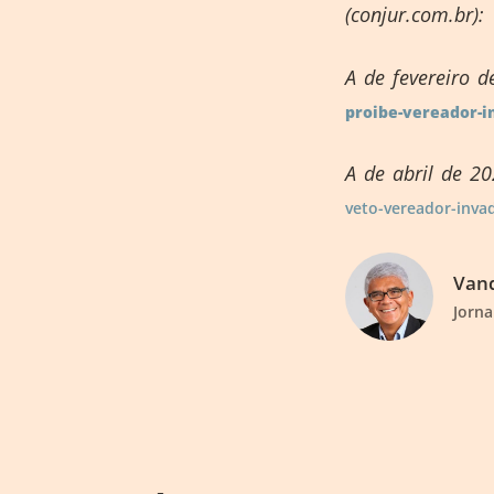
(conjur.com.br):
A de fevereiro 
proibe-vereador-i
A de abril de 2
veto-vereador-invad
Vand
Jorna