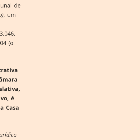
bunal de
o)
, um
,
3.046,
04 (o
trativa
câmara
lativa,
vo, é
ua Casa
urídico