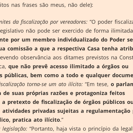
ritos nas frases são meus, não dele):
mites da fiscalização por vereadores:
“O poder fiscaliz
egislativo não pode ser exercido de forma ilimitada
te por um membro individualizado do Poder s
tua comissão a que a respectiva Casa tenha atri
devendo observância aos ditames previstos na Const
ca,
que não prevê acesso ilimitado a órgãos ou
es públicas, bem como a todo e qualquer docum
scalização torna-se um ato ilícito:
“Em tese,
o parla
a de suas próprias razões e protagoniza feitos
 a pretexto de fiscalização de órgãos públicos o
atividades privadas sujeitas a regulamentação 
ico, pratica ato ilícito
.”
 legislação:
“Portanto, haja vista o princípio da lega