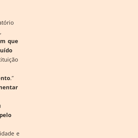
atório
,
em que
buído
ituição
ento
.”
mentar
u
pelo
lidade e