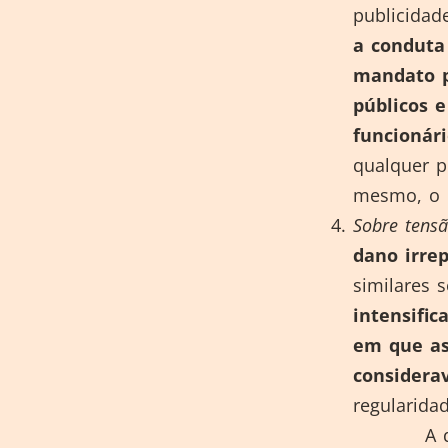
publicidad
a conduta
mandato p
públicos 
funcionári
qualquer p
mesmo, o c
Sobre tensã
dano irre
similares 
intensific
em que as
considera
regularida
A decisão do