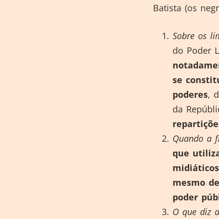
Batista (os neg
Sobre os li
do Poder L
notadamen
se consti
poderes
, 
da Repúbli
repartiçõ
Quando a fi
que utiliz
midiáticos
mesmo de 
poder públ
O que diz a