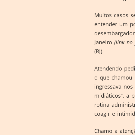
Muitos casos s
entender um po
desembargador 
Janeiro
(link no
(RJ).
Atendendo pedi
o que chamou d
ingressava nos
midiáticos”, a 
rotina administ
coagir e intimi
Chamo a atençã