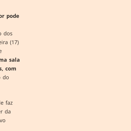
or pode
o dos
ira (17)
e
ma sala
s, com
o do
e faz
er da
ivo