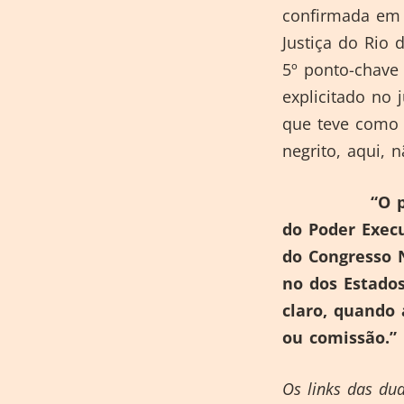
confirmada em 
Justiça do Rio 
5º ponto-chave
explicitado no 
que teve como 
negrito, aqui, 
“O p
do Poder Exec
do Congresso N
no dos Estado
claro, quando
ou comissão.”
Os links das dua