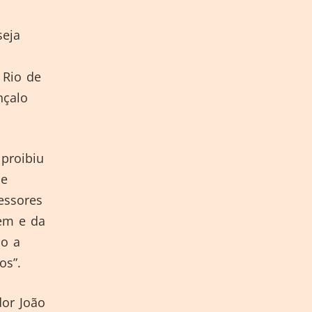
seja
 Rio de
nçalo
proibiu
ue
essores
dem e da
do a
cos”.
or João