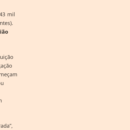
43 mil
ntes).
ião
buição
gação
começam
ou
m
rada”,