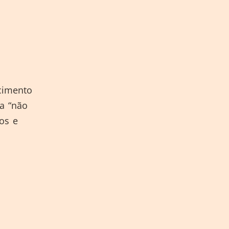
cimento
a “não
sos e