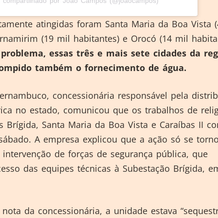
 compartilhado por João Campos (@joaocampos)
tamente atingidas foram Santa Maria da Boa Vista (
rnamirim (19 mil habitantes) e Orocó (14 mil habita
problema, essas três e mais sete cidades da reg
rompido também o fornecimento de água.
ernambuco, concessionária responsável pela distri
rica no estado, comunicou que os trabalhos de reli
s Brígida, Santa Maria da Boa Vista e Caraíbas II 
 sábado. A empresa explicou que a ação só se torn
 intervenção de forças de segurança pública, que
cesso das equipes técnicas à Subestação Brígida, e
nota da concessionária, a unidade estava “sequest