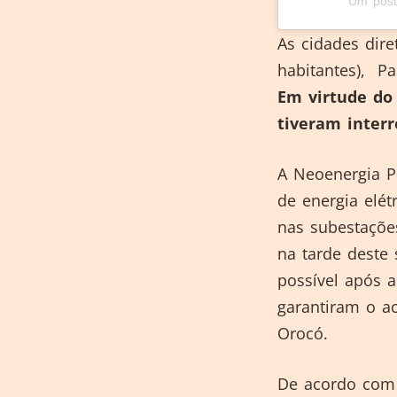
Um post
As cidades dire
habitantes), Pa
Em virtude do 
tiveram inter
A Neoenergia P
de energia elét
nas subestaçõe
na tarde deste
possível após a
garantiram o a
Orocó.
De acordo com 