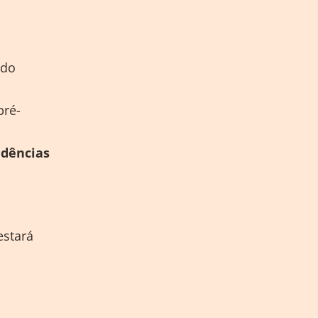
 do
pré-
idências
estará