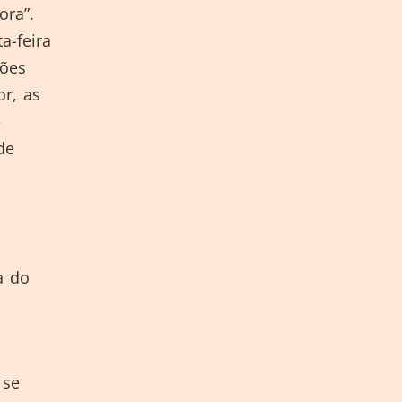
ora”.
a-feira
ções
or, as
e
de
a do
 se