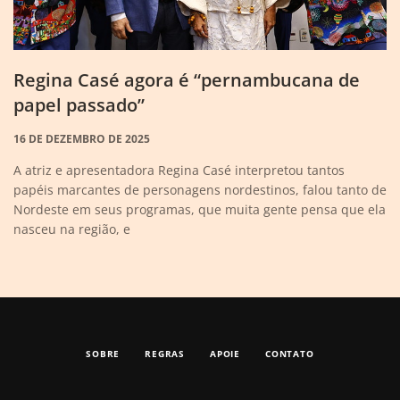
Regina Casé agora é “pernambucana de
papel passado”
16 DE DEZEMBRO DE 2025
A atriz e apresentadora Regina Casé interpretou tantos
papéis marcantes de personagens nordestinos, falou tanto de
Nordeste em seus programas, que muita gente pensa que ela
nasceu na região, e
SOBRE
REGRAS
APOIE
CONTATO