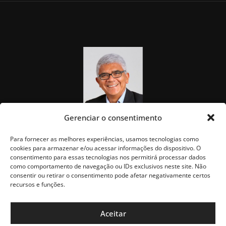
Gerenciar o consentimento
Para fornecer as melhores experiências, usamos tecnologias como
cookies para armazenar e/ou acessar informações do dispositivo. O
consentimento para essas tecnologias nos permitirá processar dados
como comportamento de navegação ou IDs exclusivos neste site. Não
consentir ou retirar o consentimento pode afetar negativamente certos
recursos e funções.
Aceitar