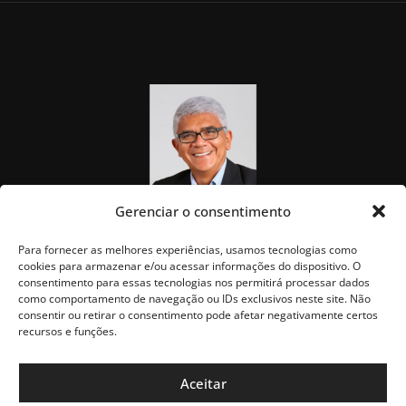
Gerenciar o consentimento
Para fornecer as melhores experiências, usamos tecnologias como
cookies para armazenar e/ou acessar informações do dispositivo. O
consentimento para essas tecnologias nos permitirá processar dados
como comportamento de navegação ou IDs exclusivos neste site. Não
consentir ou retirar o consentimento pode afetar negativamente certos
recursos e funções.
Aceitar