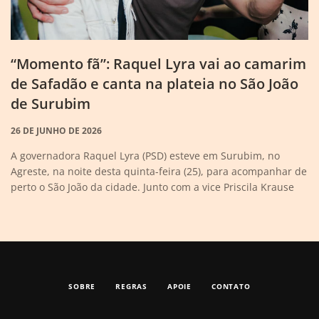
“Momento fã”: Raquel Lyra vai ao camarim
de Safadão e canta na plateia no São João
de Surubim
26 DE JUNHO DE 2026
A governadora Raquel Lyra (PSD) esteve em Surubim, no
Agreste, na noite desta quinta-feira (25), para acompanhar de
perto o São João da cidade. Junto com a vice Priscila Krause
SOBRE
REGRAS
APOIE
CONTATO