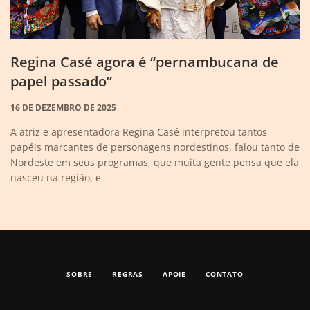
Regina Casé agora é “pernambucana de
papel passado”
16 DE DEZEMBRO DE 2025
A atriz e apresentadora Regina Casé interpretou tantos
papéis marcantes de personagens nordestinos, falou tanto de
Nordeste em seus programas, que muita gente pensa que ela
nasceu na região, e
SOBRE
REGRAS
APOIE
CONTATO