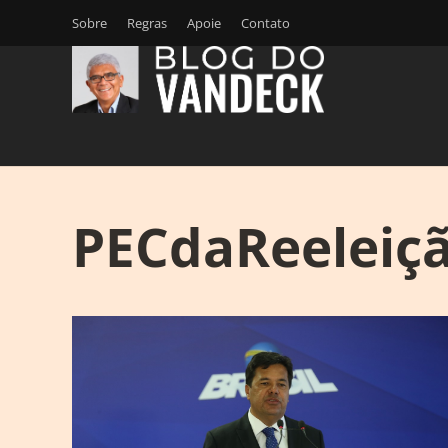
Sobre
Regras
Apoie
Contato
PECdaReeleiç