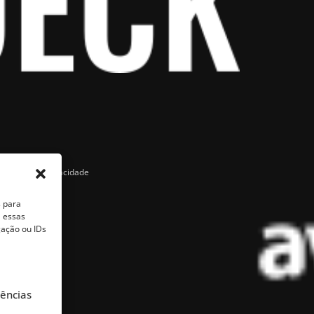
Política de Privacidade
s para
a essas
ação ou IDs
rências