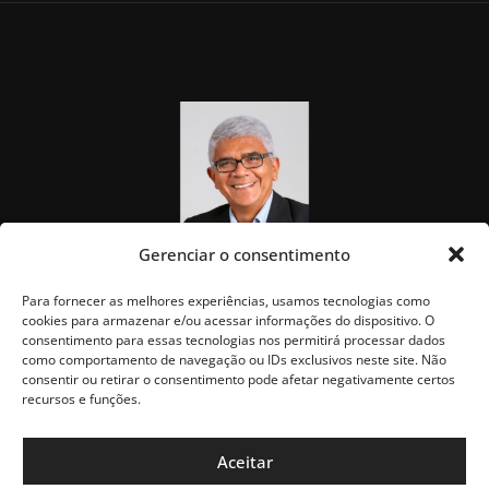
Gerenciar o consentimento
Para fornecer as melhores experiências, usamos tecnologias como
cookies para armazenar e/ou acessar informações do dispositivo. O
consentimento para essas tecnologias nos permitirá processar dados
como comportamento de navegação ou IDs exclusivos neste site. Não
consentir ou retirar o consentimento pode afetar negativamente certos
recursos e funções.
Aceitar