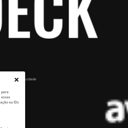
Política de Privacidade
s para
a essas
ação ou IDs