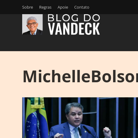
Sobre
Regras
Apoie
Contato
MichelleBolso