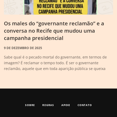
Os males do “governante reclamão” e a
conversa no Recife que mudou uma
campanha presidencial
9 DE DEZEMBRO DE 2025
Sabe qual é o pecado mortal do governante, em termos de
imagem? É reclamar o tempo todo. É ser o governante
reclamão, aquele que em toda aparição pública se queixa
SOBRE
REGRAS
APOIE
CONTATO