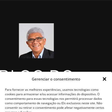
Gerenciar o consentimento
Para fornecer as melhores experiências, usamos tecnologias como
cookies para armazenar e/ou acessar informações do dispositivo. O
consentimento para essas tecnologias nos permitirá processar dados
como comportamento de navegação ou IDs exclusivos neste site. Não
consentir ou retirar o consentimento pode afetar negativamente certos