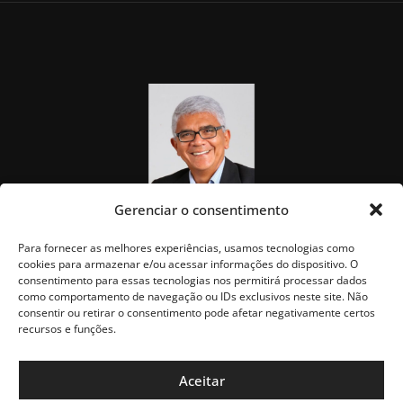
Gerenciar o consentimento
Para fornecer as melhores experiências, usamos tecnologias como
cookies para armazenar e/ou acessar informações do dispositivo. O
consentimento para essas tecnologias nos permitirá processar dados
como comportamento de navegação ou IDs exclusivos neste site. Não
consentir ou retirar o consentimento pode afetar negativamente certos
recursos e funções.
Aceitar