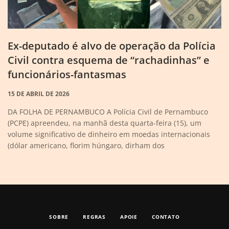
Ex-deputado é alvo de operação da Polícia
Civil contra esquema de “rachadinhas” e
funcionários-fantasmas
15 DE ABRIL DE 2026
DA FOLHA DE PERNAMBUCO A Polícia Civil de Pernambuco
(PCPE) apreendeu, na manhã desta quarta-feira (15), um
volume significativo de dinheiro em moedas internacionais
(dólar americano, florim húngaro, dirham dos
SOBRE
REGRAS
APOIE
CONTATO