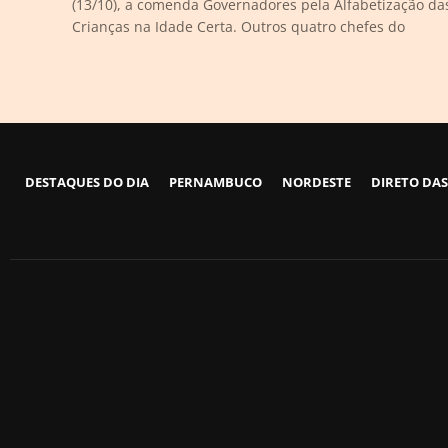
(13/10), a comenda Governadores pela Alfabetização da
Crianças na Idade Certa. Outros quatro chefes do
DESTAQUES DO DIA
PERNAMBUCO
NORDESTE
DIRETO DAS