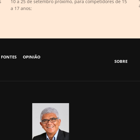
s
10 a 25 de setembro próximo, para competidores de 15
a 17 anos;
 FONTES
OPINIÃO
SOBRE