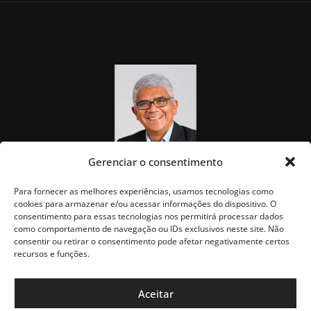
Gerenciar o consentimento
Para fornecer as melhores experiências, usamos tecnologias como
cookies para armazenar e/ou acessar informações do dispositivo. O
consentimento para essas tecnologias nos permitirá processar dados
como comportamento de navegação ou IDs exclusivos neste site. Não
consentir ou retirar o consentimento pode afetar negativamente certos
recursos e funções.
Aceitar