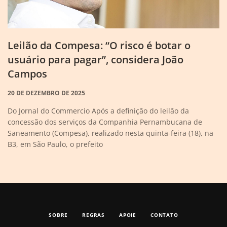
Leilão da Compesa: “O risco é botar o
usuário para pagar”, considera João
Campos
20 DE DEZEMBRO DE 2025
Do Jornal do Commercio Após a definição do leilão da
concessão dos serviços da Companhia Pernambucana de
Saneamento (Compesa), realizado nesta quinta-feira (18), na
B3, em São Paulo, o prefeito
SOBRE
REGRAS
APOIE
CONTATO