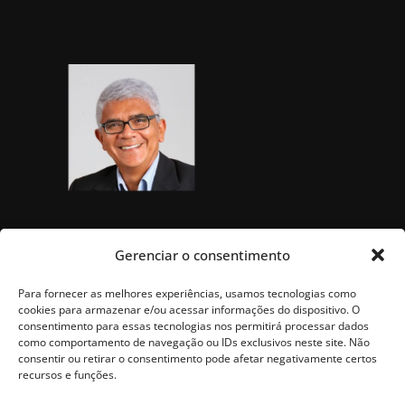
Gerenciar o consentimento
Para fornecer as melhores experiências, usamos tecnologias como
cookies para armazenar e/ou acessar informações do dispositivo. O
consentimento para essas tecnologias nos permitirá processar dados
como comportamento de navegação ou IDs exclusivos neste site. Não
consentir ou retirar o consentimento pode afetar negativamente certos
recursos e funções.