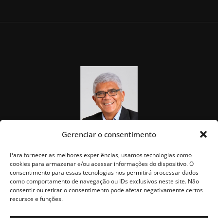
Gerenciar o consentimento
Para fornecer as melhores experiências, usamos tecnologias como
cookies para armazenar e/ou acessar informações do dispositivo. O
consentimento para essas tecnologias nos permitirá processar dados
como comportamento de navegação ou IDs exclusivos neste site. Não
consentir ou retirar o consentimento pode afetar negativamente certos
recursos e funções.