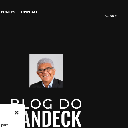
 FONTES
OPINIÃO
SOBRE
s para