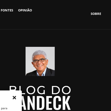
 FONTES
OPINIÃO
SOBRE
s para