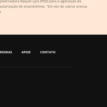
governadora Raquel Lyra (PSD) para a agilização da
autorização de empréstimos. “Em vez de cobrar pressa
à
REGRAS
APOIE
CONTATO