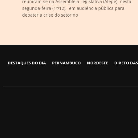
reuniram-se na Assembleia Legislativa (Alepe), nesta
segunda-feira (1º/12), em audiência pública para
debater a crise do setor no
DESTAQUES DO DIA
PERNAMBUCO
NORDESTE
DIRETO DAS