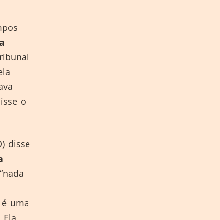
mpos
la
ibunal
ela
ava
isse o
) disse
a
“nada
o é uma
 Ela