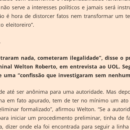
não serve a interesses políticos e jamais será inst
o é hora de distorcer fatos nem transformar um t
o eleitoreiro”.
A
straram nada, cometeram ilegalidade”, disse o p
iminal Welton Roberto, em entrevista ao UOL. S
 de uma “confissão que investigaram sem nenhum
de até ser anônima para uma autoridade. Mas depo
rma em fato apurado, tem de ter no mínimo um ato
eliminar formalizado”, afirmou Welton. “Se a autori
para iniciar um procedimento preliminar, tinha de f
ta, dizer onde ela foi encontrada para seguir a linh