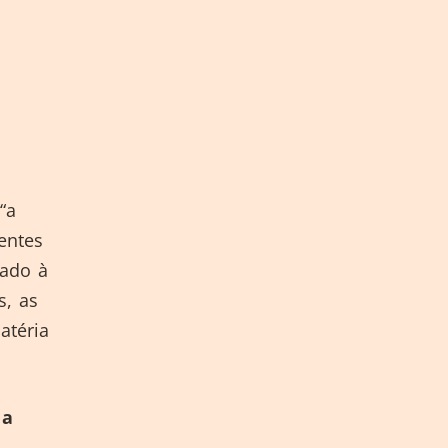
“a
entes
cado à
s, as
atéria
 a