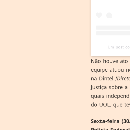
Um post co
Não houve ato 
equipe atuou n
na Dintel
[Diret
Justiça sobre a
quais independe
do UOL, que t
Sexta-feira (3
Polícia Federal