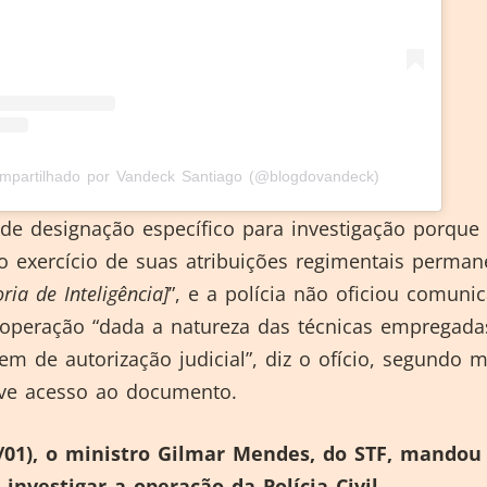
mpartilhado por Vandeck Santiago (@blogdovandeck)
de designação específico para investigação porque 
o exercício de suas atribuições regimentais perman
oria de Inteligência]
”, e a polícia não oficiou comuni
 operação “dada a natureza das técnicas empregada
m de autorização judicial”, diz o ofício, segundo m
eve acesso ao documento.
0/01), o ministro Gilmar Mendes, do STF, mandou
 investigar a operação da Polícia Civil.