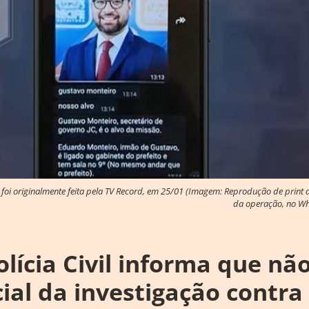
oi originalmente feita pela TV Record, em 25/01 (Imagem: Reprodução de print d
da operação, no Wh
lícia Civil informa que não
cial da investigação contra