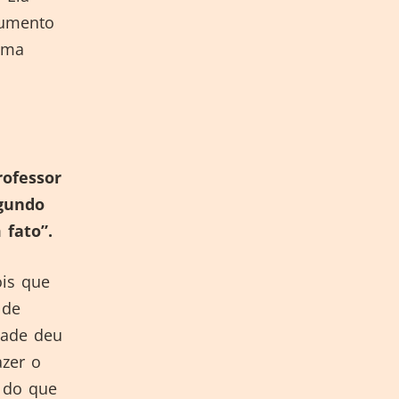
rumento
ema
rofessor
egundo
 fato”.
is que
 de
dade deu
azer o
a do que