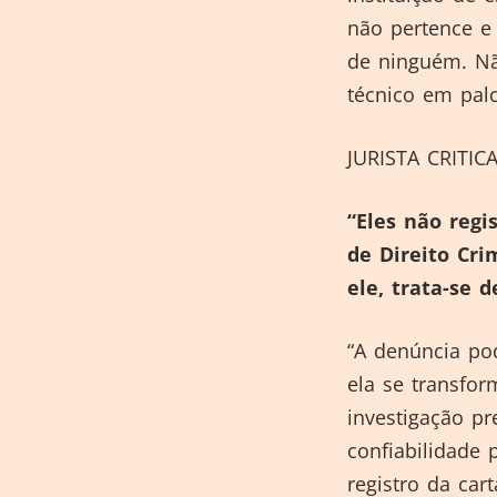
não pertence e 
de ninguém. Nã
técnico em palc
JURISTA CRITIC
“Eles não regi
de Direito Cr
ele, trata-se
“A denúncia po
ela se transfo
investigação pr
confiabilidade 
registro da car