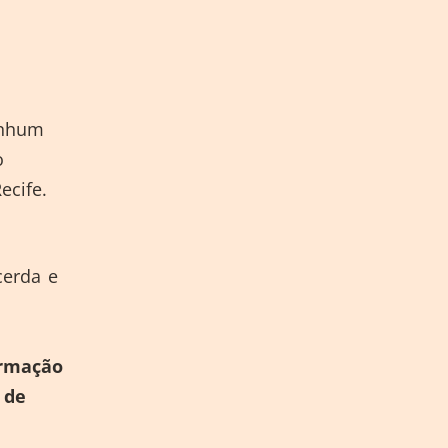
enhum
o
ecife.
cerda e
s
ormação
 de