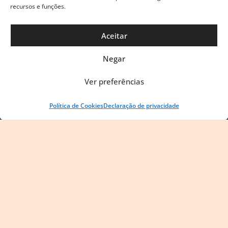
recursos e funções.
Aceitar
Negar
Ver preferências
Política de Cookies
Declaração de privacidade
Política de Privacidade
Blog do Vandeck © 2025
Todos os direitos
reservados.