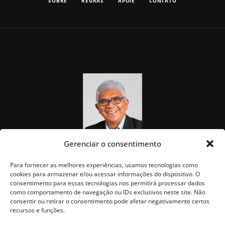
SOBRE
REGRAS
APOIE
CONTATO
Gerenciar o consentimento
Para fornecer as melhores experiências, usamos tecnologias como
cookies para armazenar e/ou acessar informações do dispositivo. O
consentimento para essas tecnologias nos permitirá processar dados
como comportamento de navegação ou IDs exclusivos neste site. Não
consentir ou retirar o consentimento pode afetar negativamente certos
recursos e funções.