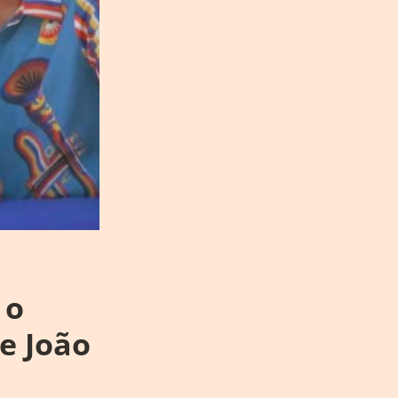
 o
e João