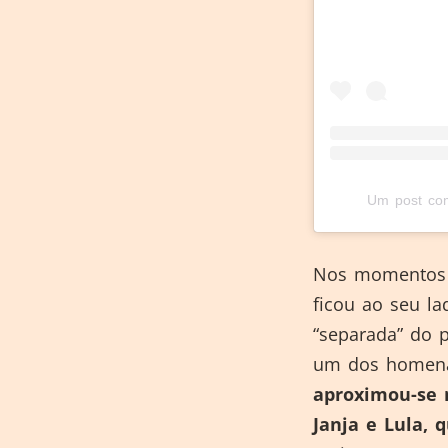
Um post comp
Nos momentos i
ficou ao seu l
“separada” do p
um dos homena
aproximou-se 
Janja e Lula, 