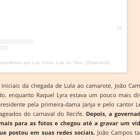
artilhado por Luiz Inácio Lula da Silva (@lulaoficial)
niciais da chegada de Lula ao camarote, João Ca
ado, enquanto Raquel Lyra estava um pouco mais dis
residente pela primeira-dama Janja e pelo cantor L
geados do carnaval do Recife.
Depois, a governa
mais para as fotos e chegou até a gravar um ví
que postou em suas redes sociais.
João Campos t