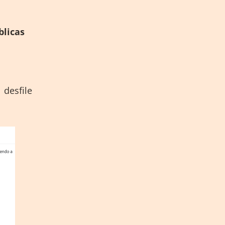
blicas
 desfile