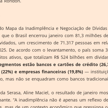
lta Rondon.
do Mapa da Inadimplência e Negociação de Dívidas
 que o Brasil encerrou janeiro com 81,3 milhões d
dividados, um crescimento de 71.317 pessoas em rel
25. De acordo com o levantamento, o país soma 3
tos ativos, que totalizam R$ 524 bilhões em dívida
segmentos estão bancos e cartões de crédito (26,
 (22%) e empresas financeiras (19,8%)
— institui
to, mas não se enquadram como bancos tradicionai
 da Serasa, Aline Maciel, o resultado de janeiro mo
pante. “A inadimplência não é apenas um reflexo d
is, mas de um contexto econômico que pressiona o