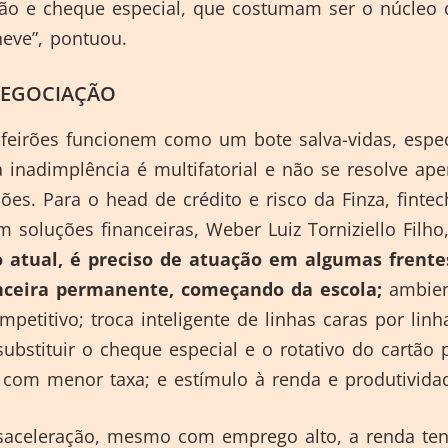
rtão e cheque especial, que costumam ser o núcleo 
neve”, pontuou.
NEGOCIAÇÃO
eirões funcionem como um bote salva-vidas, especi
inadimplência é multifatorial e não se resolve ap
es. Para o head de crédito e risco da Finza, fintec
m soluções financeiras, Weber Luiz Torniziello Filho
o atual, é preciso de atuação em algumas frent
nceira permanente, começando da escola;
ambien
mpetitivo; troca inteligente de linhas caras por lin
ubstituir o cheque especial e o rotativo do cartão 
 com menor taxa; e estímulo à renda e produtivida
aceleração, mesmo com emprego alto, a renda te