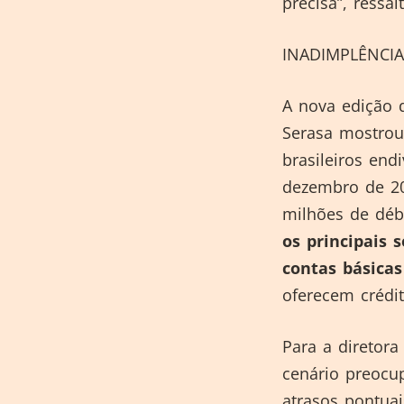
precisa”, ressa
INADIMPLÊNCIA
A nova edição 
Serasa mostrou
brasileiros en
dezembro de 20
milhões de débi
os principais 
contas básicas
oferecem crédi
Para a diretora
cenário preocu
atrasos pontua