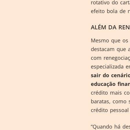
rotativo do ca
efeito bola de 
ALÉM DA RE
Mesmo que os f
destacam que a 
com renegociaçõ
especializada e
sair do cenári
educação fina
crédito mais co
baratas, como s
crédito pessoal
“Quando há des