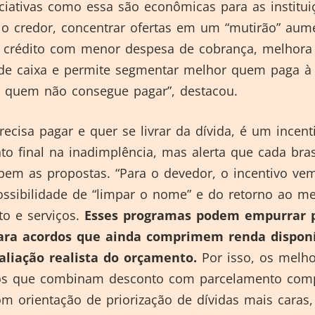
iciativas como essa são econômicas para as institui
a o credor, concentrar ofertas em um “mutirão” aum
 crédito com menor despesa de cobrança, melhora
 de caixa e permite segmentar melhor quem paga à 
 quem não consegue pagar”, destacou.
ecisa pagar e quer se livrar da dívida, é um incent
o final na inadimplência, mas alerta que cada bras
 bem as propostas. “Para o devedor, o incentivo ve
ossibilidade de “limpar o nome” e do retorno ao m
to e serviços.
Esses programas podem empurrar 
para acordos que ainda comprimem renda disponí
liação realista do orçamento.
Por isso, os melho
os que combinam desconto com parcelamento comp
m orientação de priorização de dívidas mais caras