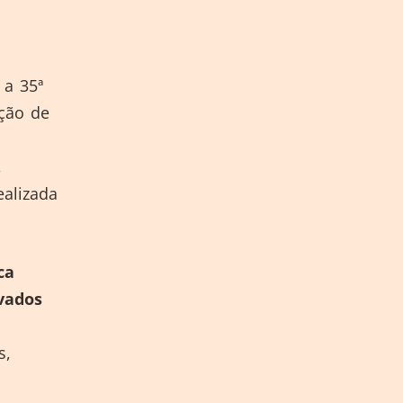
 a 35ª
ção de
,
alizada
ca
vados
s,