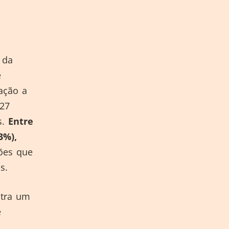
 da
e
ação a
27
s.
Entre
3%),
ções que
s.
stra um
e