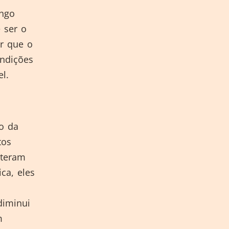
ongo
 ser o
r que o
ndições
l.
 o da
tos
lteram
ca, eles
diminui
m