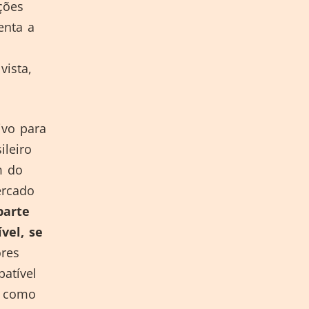
ções
enta a
vista,
ivo para
ileiro
m do
ercado
parte
vel, se
res
atível
, como