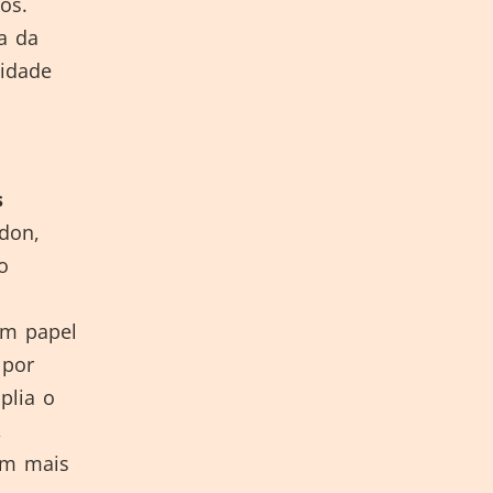
os.
a da
lidade
s
don,
o
um papel
 por
plia o
,
em mais