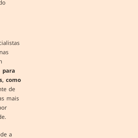
do
alistas
enas
h
,
para
es, como
te de
has mais
por
de.
nde a