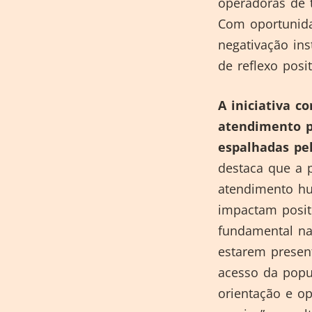
operadoras de t
Com oportunidad
negativação in
de reflexo posi
A iniciativa c
atendimento p
espalhadas pel
destaca que a 
atendimento hum
impactam posit
fundamental na
estarem presen
acesso da popu
orientação e op