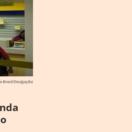
a Brasil/Divulgação)
unda
 o