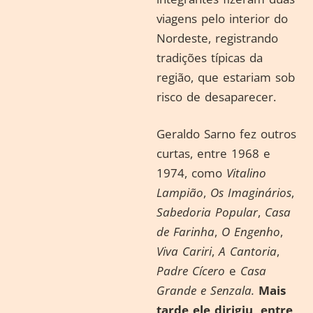
viagens pelo interior do
Nordeste, registrando
tradições típicas da
região, que estariam sob
risco de desaparecer.
Geraldo Sarno fez outros
curtas, entre 1968 e
1974, como
Vitalino
Lampião
,
Os Imaginários
,
Sabedoria Popular
,
Casa
de Farinha
,
O Engenho
,
Viva Cariri
,
A Cantoria
,
Padre Cícero
e
Casa
Grande e Senzala.
Mais
tarde ele dirigiu, entre