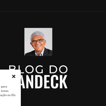
s para
a essas
ação ou IDs