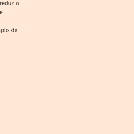
 reduz o
e
mplo de