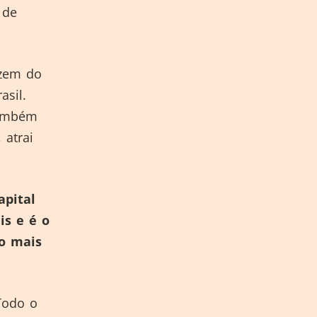
 de
azem do
asil.
também
 atrai
apital
is e é o
o mais
Todo o