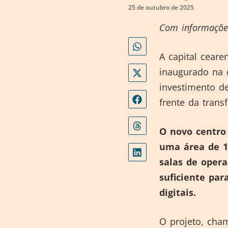
25 de outubro de 2025
Com informações
A capital cear
inaugurado na 
investimento d
frente da trans
O novo centro 
uma área de 1
salas de oper
suficiente pa
digitais.
O projeto, cha