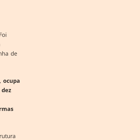
Foi
m
inha de
, ocupa
 dez
ormas
rutura