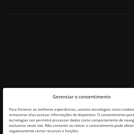
Gerenciar o consentimento
Para fornecer as melhores experiências, usamos tecnologias como cookie
armazenar e/ou acessar informações do dispositivo. O consentimento par
tecnologias nos permitirá processar dados como comportamento de naveg
exclusivos neste site. Não consentir ou retirar o consentimento pode afetar
negativamente certos recursos e funções.